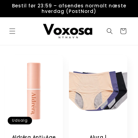
Gå til
Bestil før 23:59 – afsendes normalt næste
indhold
hverdag (PostNord)
Indkøbskurv
Udsalg
Aldréra Anti-Age
Alura |