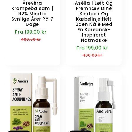
Årevéra
Asélia | Løft Og
Krampebalsam |
Fremhæv Dine
92% Mindre
Kindben Og
Synlige Årer På 7
Kæbelinje Helt
Dage
Uden Nåle Med
En Koreansk-
Udsalgspris
Fra 199,00 kr
Normalpris
Inspireret
400,00 kr
Natmaske
Udsalgspris
Fra 199,00 kr
Normalp
400,00 kr