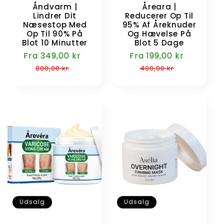
Åndvarm |
Åreara |
Lindrer Dit
Reducerer Op Til
Næsestop Med
95% Af Åreknuder
Op Til 90% På
Og Hævelse På
Blot 10 Minutter
Blot 5 Dage
Udsalgspris
Fra 349,00 kr
Normalpris
Udsalgspris
Fra 199,00 kr
Normalp
800,00 kr
400,00 kr
Udsalg
Udsalg