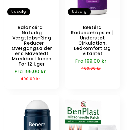
Udsalg
Udsalg
Balancéra |
Beetéra
Naturlig
Rødbedekapsler |
Vægttabs-Ring
Understøt
– Reducer
Cirkulation,
Overgangsalder
Ledkomfort Og
ens Mavefedt
Vitalitet
Mærkbart Inden
Udsalgspris
Fra 199,00 kr
Normalp
For 12 Uger
400,00 kr
Udsalgspris
Fra 199,00 kr
Normalpris
400,00 kr