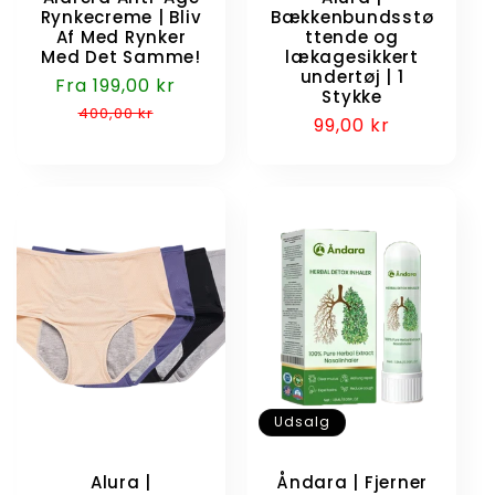
Rynkecreme | Bliv
Bækkenbundsstø
Af Med Rynker
ttende og
Med Det Samme!
lækagesikkert
undertøj | 1
Udsalgspris
Fra 199,00 kr
Normalpris
Stykke
400,00 kr
Normalpris
99,00 kr
Udsalg
Alura |
Åndara | Fjerner