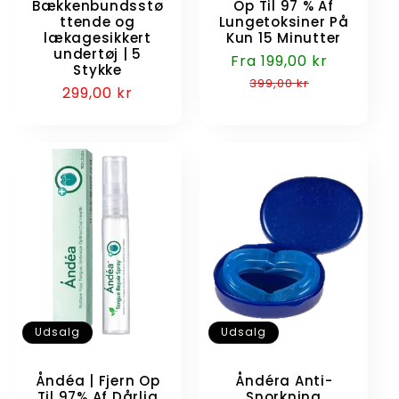
Bækkenbundsstø
Op Til 97 % Af
ttende og
Lungetoksiner På
lækagesikkert
Kun 15 Minutter
undertøj | 5
Udsalgspris
Fra 199,00 kr
Normalp
Stykke
399,00 kr
Normalpris
299,00 kr
Udsalg
Udsalg
Åndéa | Fjern Op
Åndéra Anti-
Til 97% Af Dårlig
Snorkning