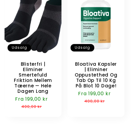
Udsalg
Udsalg
Blisterfri |
Bloativa Kapsler
Eliminer
| Eliminer
Smertefuld
Oppustethed Og
Friktion Mellem
Tab Op Til 10 Kg
Tæerne — Hele
På Blot 10 Dage!
Dagen Lang
Udsalgspris
Fra 199,00 kr
Normalp
Udsalgspris
Fra 199,00 kr
Normalpris
400,00 kr
400,00 kr