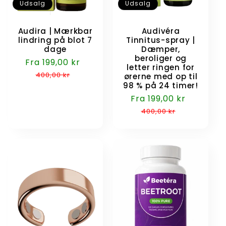
Udsalg
Udsalg
Audira | Mærkbar
Audivéra
lindring på blot 7
Tinnitus-spray |
dage
Dæmper,
beroliger og
Udsalgspris
Fra 199,00 kr
Normalpris
letter ringen for
400,00 kr
ørerne med op til
98 % på 24 timer!
Udsalgspris
Fra 199,00 kr
Normalp
400,00 kr