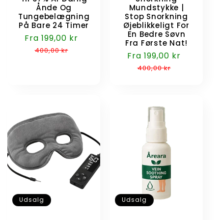
Ånde Og
Mundstykke |
Tungebelægning
Stop Snorkning
På Bare 24 Timer
Øjeblikkeligt For
En Bedre Søvn
Udsalgspris
Fra 199,00 kr
Normalpris
Fra Første Nat!
400,00 kr
Udsalgspris
Fra 199,00 kr
Normalp
400,00 kr
Udsalg
Udsalg