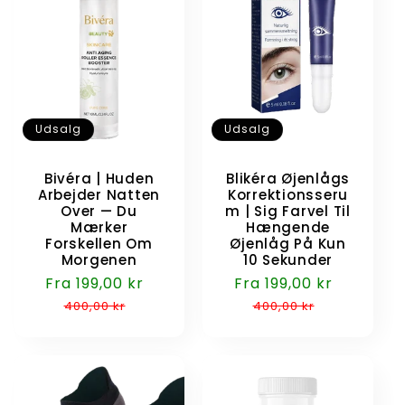
Udsalg
Udsalg
Bivéra | Huden
Blikéra Øjenlågs
Arbejder Natten
Korrektionsseru
Over — Du
m | Sig Farvel Til
Mærker
Hængende
Forskellen Om
Øjenlåg På Kun
Morgenen
10 Sekunder
Udsalgspris
Fra 199,00 kr
Normalpris
Udsalgspris
Fra 199,00 kr
Normalp
400,00 kr
400,00 kr