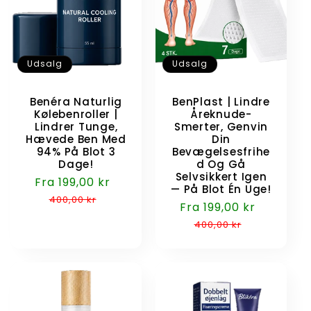
Udsalg
Udsalg
Benéra Naturlig
BenPlast | Lindre
Kølebenroller |
Åreknude-
Lindrer Tunge,
Smerter, Genvin
Hævede Ben Med
Din
94% På Blot 3
Bevægelsesfrihe
Dage!
d Og Gå
Selvsikkert Igen
Udsalgspris
Fra 199,00 kr
Normalpris
— På Blot Én Uge!
400,00 kr
Udsalgspris
Fra 199,00 kr
Normalp
400,00 kr